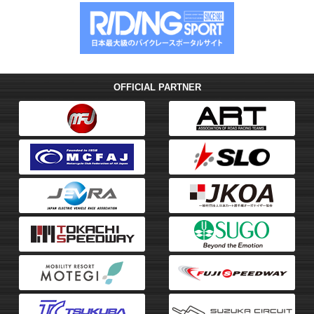
シ
ョ
ン