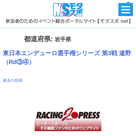
都道府県:
岩手県
東日本エンデューロ選手権シリーズ 第3戦 遠野
（Rd③④）
過去の投稿
投
稿
ナ
ビ
ゲ
ー