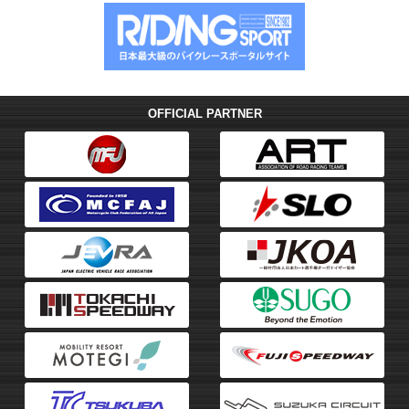
シ
ョ
ン