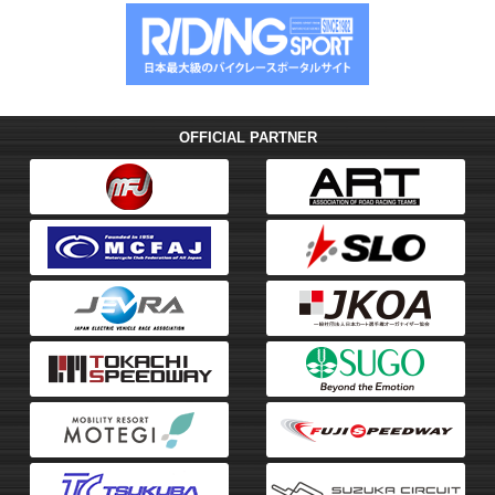
シ
ョ
ン