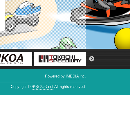
Powered by
iMEDIA
inc.
Copyright ©
モタスポ.net
All rights reserved.