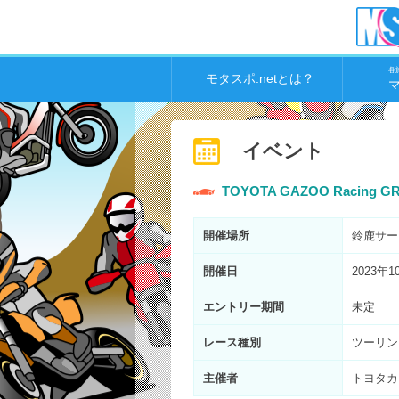
各
モタスポ.netとは？
イベント
TOYOTA GAZOO Racing GR
開催場所
鈴鹿サー
開催日
2023年1
エントリー期間
未定
レース種別
ツーリン
主催者
トヨタカ