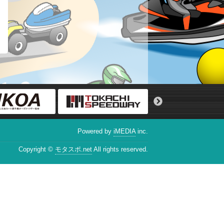
Powered by
iMEDIA
inc.
Copyright ©
モタスポ.net
All rights reserved.