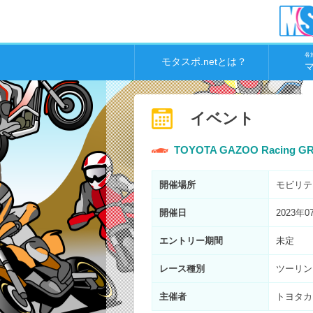
各
モタスポ.netとは？
イベント
TOYOTA GAZOO Racing G
開催場所
モビリテ
開催日
2023年0
エントリー期間
未定
レース種別
ツーリン
主催者
トヨタカ