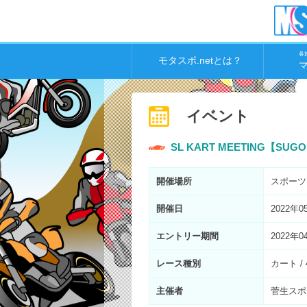
各
モタスポ.netとは？
イベント
SL KART MEETING【
開催場所
スポーツ
開催日
2022年0
エントリー期間
2022年0
レース種別
カート /
主催者
菅生スポ