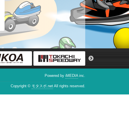
Powered by
iMEDIA
inc.
Copyright ©
モタスポ.net
All rights reserved.