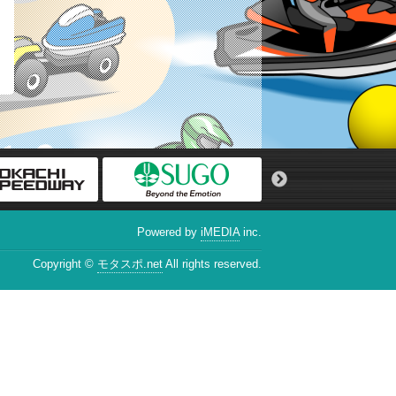
Powered by
iMEDIA
inc.
Copyright ©
モタスポ.net
All rights reserved.