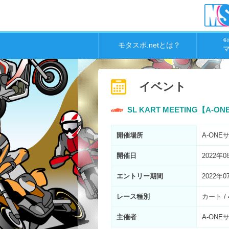
各
モタスポ.netとは？
イベント
SL KART MEETING【A
開催場所
A-ON
開催日
2022年0
エントリー期間
2022年0
レース種別
カート /
主催者
A-ONE