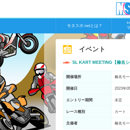
各
モタスポ.netとは？
イベント
SL KART MEETING【榛
開催場所
榛名モー
開催日
2023年0
エントリー期間
未定
レース種別
カート
主催者
榛名モー