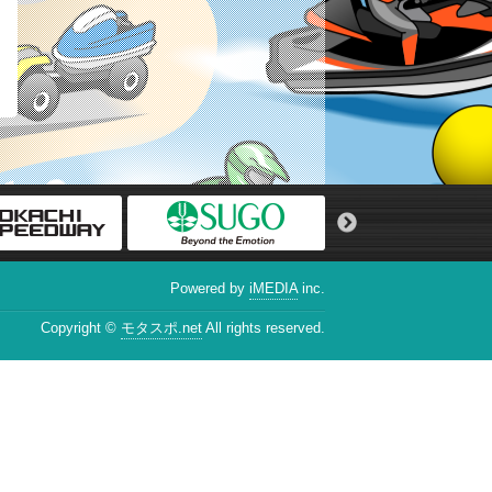
Powered by
iMEDIA
inc.
Copyright ©
モタスポ.net
All rights reserved.