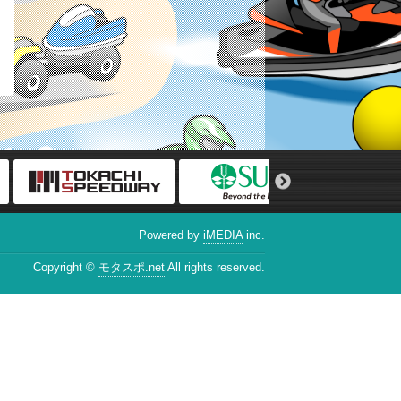
Powered by
iMEDIA
inc.
Copyright ©
モタスポ.net
All rights reserved.