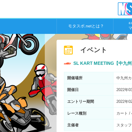
各
モタスポ.netとは？
イベント
SL KART MEETING【中
開催場所
中九州カ
開催日
2022年0
エントリー期間
2022年0
レース種別
カート /
主催者
スタッフ