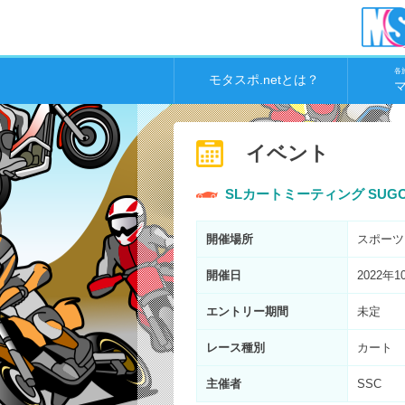
各
モタスポ.netとは？
イベント
SLカートミーティング SU
開催場所
スポーツ
開催日
2022年1
エントリー期間
未定
レース種別
カート
主催者
SSC