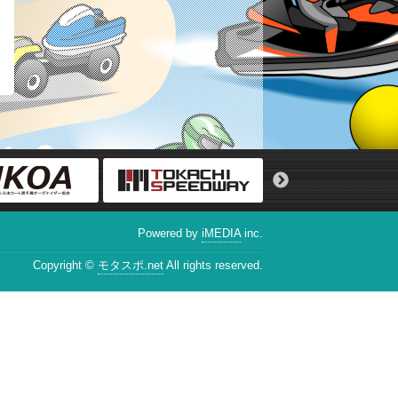
Powered by
iMEDIA
inc.
Copyright ©
モタスポ.net
All rights reserved.