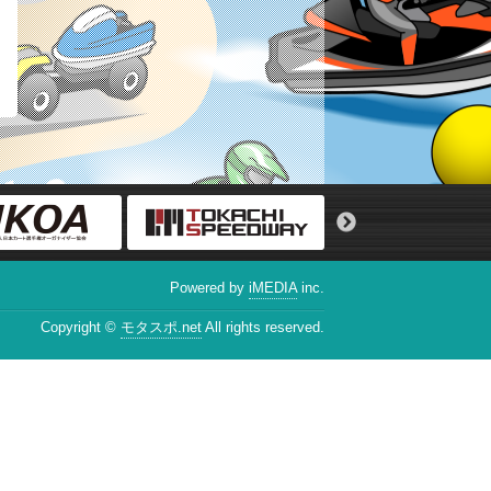
Powered by
iMEDIA
inc.
Copyright ©
モタスポ.net
All rights reserved.