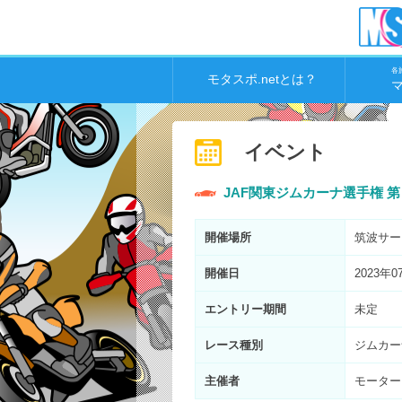
各
モタスポ.netとは？
イベント
JAF関東ジムカーナ選手権 
開催場所
筑波サー
開催日
2023年0
エントリー期間
未定
レース種別
ジムカー
主催者
モーター