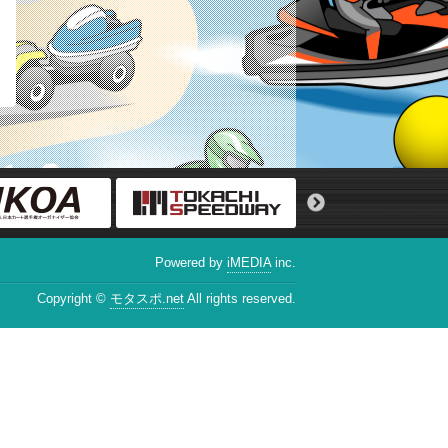
Powered by
iMEDIA
inc.
Copyright ©
モタスポ.net
All rights reserved.