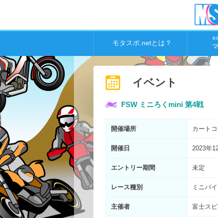
各
モタスポ.netとは？
イベント
FSW ミニろくmini 第4戦
開催場所
カートコ
開催日
2023年1
エントリー期間
未定
レース種別
ミニバイ
主催者
富士スピ