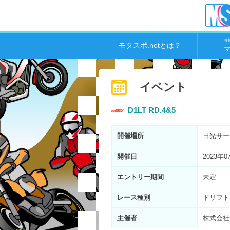
各
モタスポ.netとは？
イベント
D1LT RD.4&5
開催場所
日光サー
開催日
2023年0
エントリー期間
未定
レース種別
ドリフト
主催者
株式会社