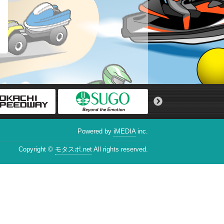
Powered by
iMEDIA
inc.
Copyright ©
モタスポ.net
All rights reserved.