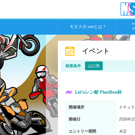
各
モタスポ.netとは？
イベント
検索条件
山口県
Let’sレン耐 PlanBee杯
開催場所
ナチュラ
開催日
2026年1
エントリー
期間
未定