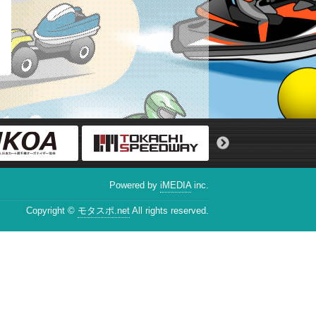
Powered by
iMEDIA
inc.
Copyright ©
モタスポ.net
All rights reserved.