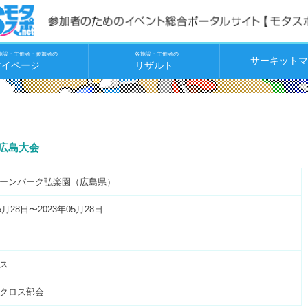
施設・主催者・参加者の
各施設・主催者の
サーキットマ
マイページ
リザルト
 広島大会
ーンパーク弘楽園（広島県）
5月28日〜2023年05月28日
ス
クロス部会