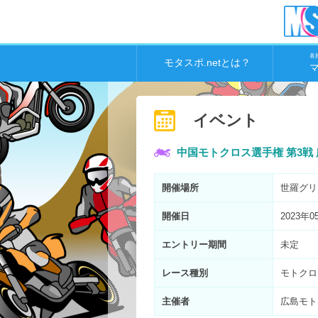
各
モタスポ.netとは？
イベント
中国モトクロス選手権 第3戦
開催場所
世羅グリ
開催日
2023年0
エントリー期間
未定
レース種別
モトクロ
主催者
広島モト