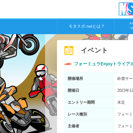
各
モタスポ.netとは？
イベント
フォーミュラEnjoyトライア
開催場所
鈴鹿サー
開催日
2023年1
エントリー期間
未定
レース種別
フォーミ
主催者
フォーミュ