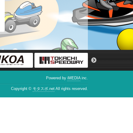
Powered by
iMEDIA
inc.
Copyright ©
モタスポ.net
All rights reserved.