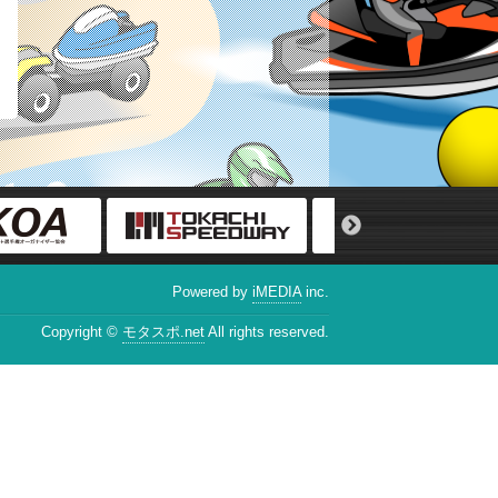
Powered by
iMEDIA
inc.
Copyright ©
モタスポ.net
All rights reserved.