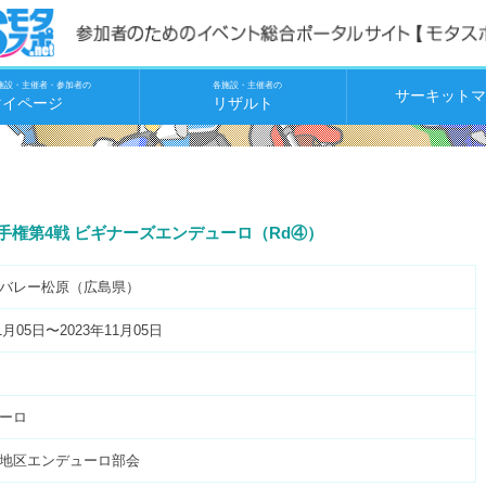
施設・主催者・参加者の
各施設・主催者の
サーキットマ
マイページ
リザルト
権第4戦 ビギナーズエンデューロ（Rd④）
バレー松原（広島県）
1月05日〜2023年11月05日
ーロ
国地区エンデューロ部会