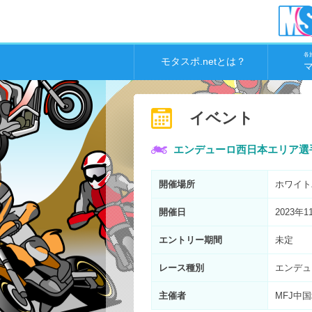
各
モタスポ.netとは？
イベント
エンデューロ西日本エリア選手
開催場所
ホワイト
開催日
2023年1
エントリー期間
未定
レース種別
エンデュ
主催者
MFJ中